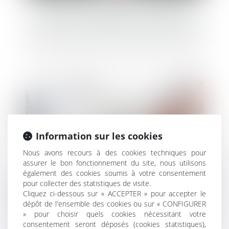
Fusion Société Générale - Crédit du Nord :
retour sur une migration à haut risque
Information sur les cookies
Nous avons recours à des cookies techniques pour
assurer le bon fonctionnement du site, nous utilisons
également des cookies soumis à votre consentement
pour collecter des statistiques de visite.
Cliquez ci-dessous sur « ACCEPTER » pour accepter le
dépôt de l'ensemble des cookies ou sur « CONFIGURER
» pour choisir quels cookies nécessitant votre
consentement seront déposés (cookies statistiques),
Pourquoi lever des fonds est une mauvaise