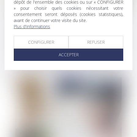
dépôt de l'ensemble des cookies ou sur « CONFIGURER
» pour choisir quels cookies nécessitant votre
consentement seront déposés (cookies statistiques),
avant de continuer votre visite du site.
Plus d'informations
Autoconsommation collective : Boucl
Energie lève 34 M€ pour solariser les
CONFIGURER
REFUSER
zones d'activités économiques
ACCEPTER