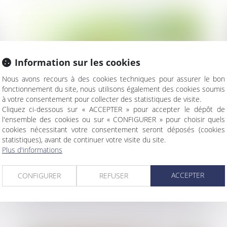
Information sur les cookies
Nous avons recours à des cookies techniques pour assurer le bon
fonctionnement du site, nous utilisons également des cookies soumis
à votre consentement pour collecter des statistiques de visite.
Cliquez ci-dessous sur « ACCEPTER » pour accepter le dépôt de
l'ensemble des cookies ou sur « CONFIGURER » pour choisir quels
cookies nécessitant votre consentement seront déposés (cookies
statistiques), avant de continuer votre visite du site.
Plus d'informations
Neovacs : levée de fonds de 0,25 million
d'euros
ACCEPTER
CONFIGURER
REFUSER