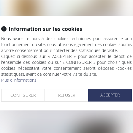
Information sur les cookies
Nous avons recours à des cookies techniques pour assurer le bon
fonctionnement du site, nous utilisons également des cookies soumis
à votre consentement pour collecter des statistiques de visite.
Cliquez ci-dessous sur « ACCEPTER » pour accepter le dépôt de
l'ensemble des cookies ou sur « CONFIGURER » pour choisir quels
cookies nécessitant votre consentement seront déposés (cookies
statistiques), avant de continuer votre visite du site.
Préemption de la Safer sur un bien d’une
Plus d'informations
entreprise en liquidation judiciaire :
interdiction de minorer le prix
ACCEPTER
CONFIGURER
REFUSER