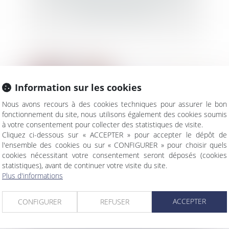
indemnité d’éviction
Information sur les cookies
Nous avons recours à des cookies techniques pour assurer le bon
fonctionnement du site, nous utilisons également des cookies soumis
à votre consentement pour collecter des statistiques de visite.
Cliquez ci-dessous sur « ACCEPTER » pour accepter le dépôt de
l'ensemble des cookies ou sur « CONFIGURER » pour choisir quels
cookies nécessitant votre consentement seront déposés (cookies
statistiques), avant de continuer votre visite du site.
Plus d'informations
ACCEPTER
CONFIGURER
REFUSER
Qu'est-ce qu'une garantie décennale ? À
quoi sert-elle ?