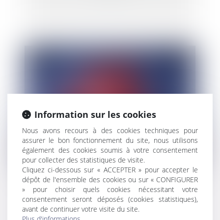
Information sur les cookies
Nous avons recours à des cookies techniques pour
assurer le bon fonctionnement du site, nous utilisons
également des cookies soumis à votre consentement
pour collecter des statistiques de visite.
Cliquez ci-dessous sur « ACCEPTER » pour accepter le
dépôt de l'ensemble des cookies ou sur « CONFIGURER
L’Autorité de la concurrence autorise sans
» pour choisir quels cookies nécessitant votre
conditions le rachat de The Kooples par la
consentement seront déposés (cookies statistiques),
société Verdoso
avant de continuer votre visite du site.
Plus d'informations