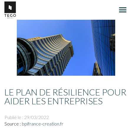
Ouvr
le
men
LE PLAN DE RÉSILIENCE POUR
AIDER LES ENTREPRISES
Publié le :
29/03/2022
Source :
bpifrance-creation.fr