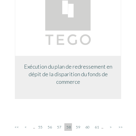
Exécution du plan de redressement en
dépit de la disparition du fonds de
commerce
<<
<
...
55
56
57
58
59
60
61
...
>
>>