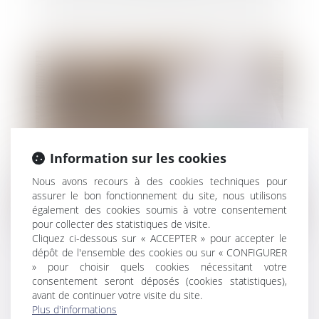
Information sur les cookies
Nous avons recours à des cookies techniques pour
assurer le bon fonctionnement du site, nous utilisons
également des cookies soumis à votre consentement
pour collecter des statistiques de visite.
Cliquez ci-dessous sur « ACCEPTER » pour accepter le
Le droit de préférence du locataire
dépôt de l'ensemble des cookies ou sur « CONFIGURER
» pour choisir quels cookies nécessitant votre
commercial écarté en cas de vente sur
consentement seront déposés (cookies statistiques),
saisie
avant de continuer votre visite du site.
Plus d'informations