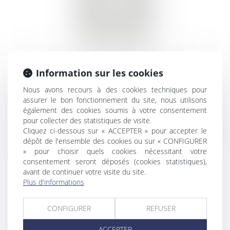
Information sur les cookies
Nous avons recours à des cookies techniques pour
Baux commerciaux : pas d'abrogation en
assurer le bon fonctionnement du site, nous utilisons
également des cookies soumis à votre consentement
vue de la liberté contractuelle d'imputer la
pour collecter des statistiques de visite.
taxe foncière aux locataires - Fiscalonline
Cliquez ci-dessous sur « ACCEPTER » pour accepter le
dépôt de l'ensemble des cookies ou sur « CONFIGURER
» pour choisir quels cookies nécessitant votre
consentement seront déposés (cookies statistiques),
avant de continuer votre visite du site.
Plus d'informations
CONFIGURER
REFUSER
ACCEPTER