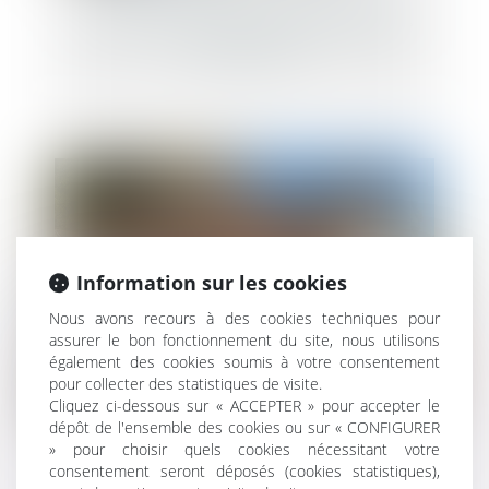
indicateurs de performance économique
sont précisés
Information sur les cookies
Nous avons recours à des cookies techniques pour
assurer le bon fonctionnement du site, nous utilisons
également des cookies soumis à votre consentement
pour collecter des statistiques de visite.
Cliquez ci-dessous sur « ACCEPTER » pour accepter le
dépôt de l'ensemble des cookies ou sur « CONFIGURER
» pour choisir quels cookies nécessitant votre
Biens immobiliers : l'obligation d'informer
consentement seront déposés (cookies statistiques),