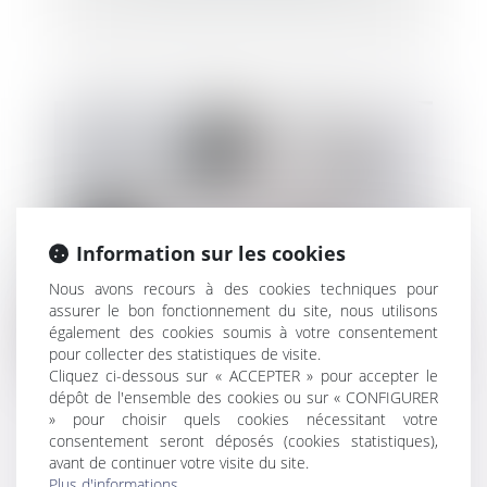
Information sur les cookies
Nous avons recours à des cookies techniques pour
assurer le bon fonctionnement du site, nous utilisons
également des cookies soumis à votre consentement
pour collecter des statistiques de visite.
Cliquez ci-dessous sur « ACCEPTER » pour accepter le
dépôt de l'ensemble des cookies ou sur « CONFIGURER
Le français QWANT absorbe son
» pour choisir quels cookies nécessitant votre
concurrent LILO, FUSACQ
consentement seront déposés (cookies statistiques),
avant de continuer votre visite du site.
Plus d'informations