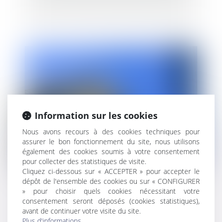
Information sur les cookies
Nous avons recours à des cookies techniques pour
assurer le bon fonctionnement du site, nous utilisons
également des cookies soumis à votre consentement
pour collecter des statistiques de visite.
Cliquez ci-dessous sur « ACCEPTER » pour accepter le
dépôt de l'ensemble des cookies ou sur « CONFIGURER
Gérants non salariés de succursales :
» pour choisir quels cookies nécessitant votre
comment prendre en compte l'avantage en
consentement seront déposés (cookies statistiques),
nature logement ?
avant de continuer votre visite du site.
Plus d'informations