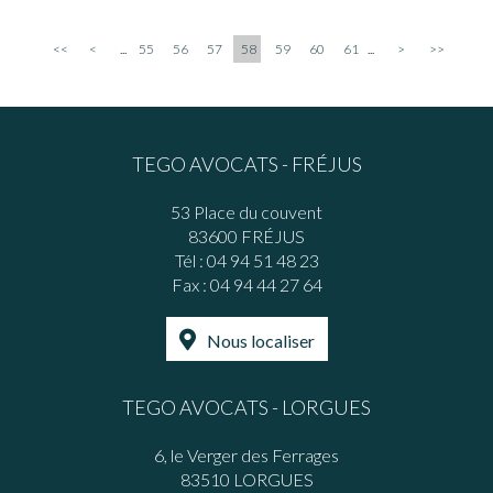
<<
<
...
55
56
57
58
59
60
61
...
>
>>
TEGO AVOCATS - FRÉJUS
53 Place du couvent
83600 FRÉJUS
Tél :
04 94 51 48 23
Fax : 04 94 44 27 64
Nous localiser
TEGO AVOCATS - LORGUES
6, le Verger des Ferrages
83510 LORGUES