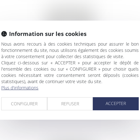
Information sur les cookies
Nous avons recours à des cookies techniques pour assurer le bon
fonctionnement du site, nous utilisons également des cookies soumis
à votre consentement pour collecter des statistiques de visite.
Cliquez ci-dessous sur « ACCEPTER » pour accepter le dépôt de
l'ensemble des cookies ou sur « CONFIGURER » pour choisir quels
cookies nécessitant votre consentement seront déposés (cookies
statistiques), avant de continuer votre visite du site.
Règlement de copropriété conférant une
Plus d'informations
valeur contractuelle à l’état descriptif de
division - Éditions Francis Lefebvre
ACCEPTER
CONFIGURER
REFUSER