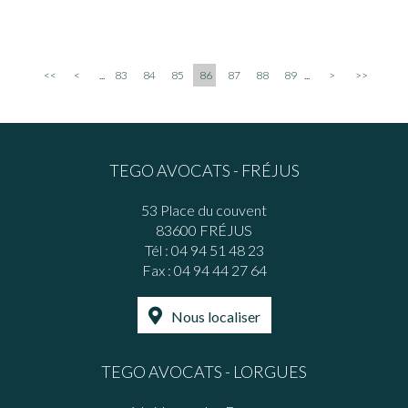
<<
<
...
83
84
85
86
87
88
89
...
>
>>
TEGO AVOCATS - FRÉJUS
53 Place du couvent
83600 FRÉJUS
Tél :
04 94 51 48 23
Fax : 04 94 44 27 64
Nous localiser
TEGO AVOCATS - LORGUES