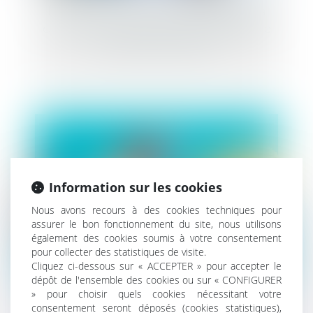
La prescription de l’action, à l’égard de la
caution, est interrompue jusqu’au terme de
la procédure collective
Information sur les cookies
Nous avons recours à des cookies techniques pour
assurer le bon fonctionnement du site, nous utilisons
également des cookies soumis à votre consentement
pour collecter des statistiques de visite.
Cliquez ci-dessous sur « ACCEPTER » pour accepter le
dépôt de l'ensemble des cookies ou sur « CONFIGURER
» pour choisir quels cookies nécessitant votre
consentement seront déposés (cookies statistiques),
Numalis lève 5 millions d’euros pour ses