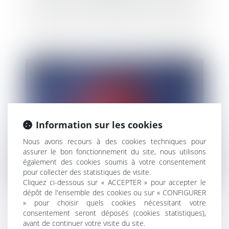
Information sur les cookies
Nous avons recours à des cookies techniques pour
assurer le bon fonctionnement du site, nous utilisons
également des cookies soumis à votre consentement
pour collecter des statistiques de visite.
Cliquez ci-dessous sur « ACCEPTER » pour accepter le
dépôt de l'ensemble des cookies ou sur « CONFIGURER
L’Autorité de la concurrence autorise sans
» pour choisir quels cookies nécessitant votre
consentement seront déposés (cookies statistiques),
conditions le rachat de The Kooples par la
avant de continuer votre visite du site.
société Verdoso