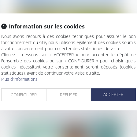
Information sur les cookies
Nous avons recours à des cookies techniques pour assurer le bon
fonctionnement du site, nous utilisons également des cookies soumis
à votre consentement pour collecter des statistiques de visite.
Cliquez ci-dessous sur « ACCEPTER » pour accepter le dépôt de
l'ensemble des cookies ou sur « CONFIGURER » pour choisir quels
cookies nécessitant votre consentement seront déposés (cookies
Achat d'un terrain nu: ce que vous devez
statistiques), avant de continuer votre visite du site.
Plus d'informations
vérifier
ACCEPTER
CONFIGURER
REFUSER