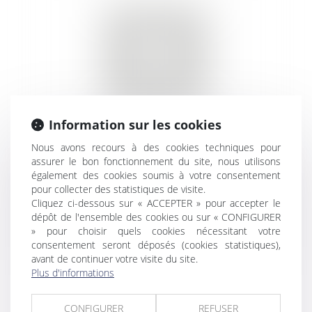
Information sur les cookies
Nous avons recours à des cookies techniques pour
assurer le bon fonctionnement du site, nous utilisons
également des cookies soumis à votre consentement
Travaux de réhabilitation de l’immeuble
pour collecter des statistiques de visite.
loué : découverte d’amiante et obligation
Cliquez ci-dessous sur « ACCEPTER » pour accepter le
dépôt de l'ensemble des cookies ou sur « CONFIGURER
de délivrance du bailleur – Gazette du
» pour choisir quels cookies nécessitant votre
Palais
consentement seront déposés (cookies statistiques),
avant de continuer votre visite du site.
Plus d'informations
CONFIGURER
REFUSER