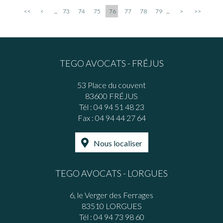
<<
<
...
73
74
75
76
77
78
79
...
>
>>
TEGO AVOCATS - FRÉJUS
53 Place du couvent
83600 FRÉJUS
Tél :
04 94 51 48 23
Fax : 04 94 44 27 64
Nous localiser
TEGO AVOCATS - LORGUES
6, le Verger des Ferrages
83510 LORGUES
Tél :
04 94 73 98 60