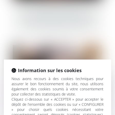
Obligations légales de
débroussaillement : l'information des
acquéreurs et des locataires de biens
devient obligatoire en 2025
Information sur les cookies
Nous avons recours à des cookies techniques pour
assurer le bon fonctionnement du site, nous utilisons
également des cookies soumis à votre consentement
pour collecter des statistiques de visite.
Cliquez ci-dessous sur « ACCEPTER » pour accepter le
dépôt de l'ensemble des cookies ou sur « CONFIGURER
» pour choisir quels cookies nécessitant votre
consentement seront déposés (cookies statistiques),