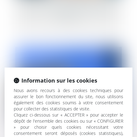
En présence de mérule, l’acheteur n’a pas
de recours s’il a renoncé à faire réaliser un
diagnostic
Information sur les cookies
Nous avons recours à des cookies techniques pour
assurer le bon fonctionnement du site, nous utilisons
également des cookies soumis à votre consentement
pour collecter des statistiques de visite.
Cliquez ci-dessous sur « ACCEPTER » pour accepter le
dépôt de l'ensemble des cookies ou sur « CONFIGURER
» pour choisir quels cookies nécessitant votre
Liquidation judiciaire : la vente de gré à
consentement seront déposés (cookies statistiques),