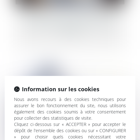
L'obligation de l'architecte face au déficit
de surface précisée par la Cour de
cassation
Information sur les cookies
Nous avons recours à des cookies techniques pour
assurer le bon fonctionnement du site, nous utilisons
également des cookies soumis à votre consentement
pour collecter des statistiques de visite.
Cliquez ci-dessous sur « ACCEPTER » pour accepter le
dépôt de l'ensemble des cookies ou sur « CONFIGURER
» pour choisir quels cookies nécessitant votre