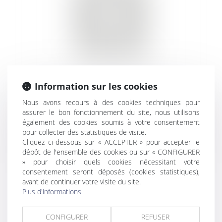
Information sur les cookies
Nous avons recours à des cookies techniques pour
Négocier et rédiger un pacte
assurer le bon fonctionnement du site, nous utilisons
d'actionnaires ou d'associés,
également des cookies soumis à votre consentement
pour collecter des statistiques de visite.
Entrepreneurs - Les Echos Business
Cliquez ci-dessous sur « ACCEPTER » pour accepter le
dépôt de l'ensemble des cookies ou sur « CONFIGURER
» pour choisir quels cookies nécessitant votre
consentement seront déposés (cookies statistiques),
avant de continuer votre visite du site.
Plus d'informations
CONFIGURER
REFUSER