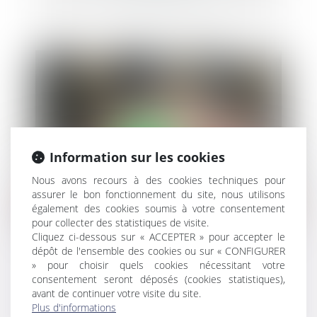
Information sur les cookies
Nous avons recours à des cookies techniques pour
assurer le bon fonctionnement du site, nous utilisons
également des cookies soumis à votre consentement
pour collecter des statistiques de visite.
Cliquez ci-dessous sur « ACCEPTER » pour accepter le
Ordonnance du 19 juin 2024 modifiant et
dépôt de l'ensemble des cookies ou sur « CONFIGURER
» pour choisir quels cookies nécessitant votre
codifiant le droit de la publicité foncière
consentement seront déposés (cookies statistiques),
avant de continuer votre visite du site.
Plus d'informations