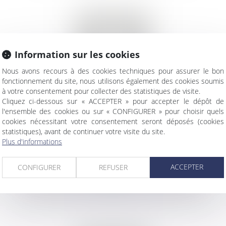
Information sur les cookies
Nous avons recours à des cookies techniques pour assurer le bon
fonctionnement du site, nous utilisons également des cookies soumis
à votre consentement pour collecter des statistiques de visite.
Cliquez ci-dessous sur « ACCEPTER » pour accepter le dépôt de
l'ensemble des cookies ou sur « CONFIGURER » pour choisir quels
cookies nécessitant votre consentement seront déposés (cookies
statistiques), avant de continuer votre visite du site.
Travaux de réhabilitation de l’immeuble
Plus d'informations
loué : découverte d’amiante et obligation
de délivrance du bailleur – Gazette du
ACCEPTER
CONFIGURER
REFUSER
Palais