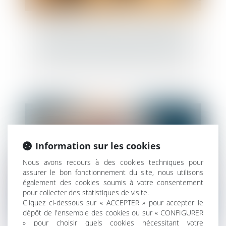
Groupe de sociétés : loi applicable en
matière de responsabilité d’une société
grand-mère d’une filiale en faillite
Information sur les cookies
Nous avons recours à des cookies techniques pour
assurer le bon fonctionnement du site, nous utilisons
également des cookies soumis à votre consentement
pour collecter des statistiques de visite.
Cliquez ci-dessous sur « ACCEPTER » pour accepter le
dépôt de l'ensemble des cookies ou sur « CONFIGURER
» pour choisir quels cookies nécessitant votre