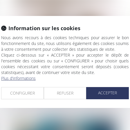
Information sur les cookies
Nous avons recours à des cookies techniques pour assurer le bon
fonctionnement du site, nous utilisons également des cookies soumis
à votre consentement pour collecter des statistiques de visite.
Cliquez ci-dessous sur « ACCEPTER » pour accepter le dépôt de
l'ensemble des cookies ou sur « CONFIGURER » pour choisir quels
cookies nécessitant votre consentement seront déposés (cookies
statistiques), avant de continuer votre visite du site.
Cautionnement disproportionné et
Plus d'informations
caractère averti de l’emprunteur apte à
mesurer le risque, du fait de ses
ACCEPTER
CONFIGURER
REFUSER
compétences