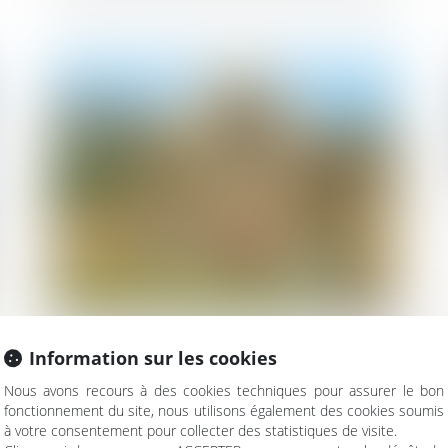
La conformité du bien vendu s’apprécie au
Information sur les cookies
jour de la vente
Nous avons recours à des cookies techniques pour assurer le bon
fonctionnement du site, nous utilisons également des cookies soumis
à votre consentement pour collecter des statistiques de visite.