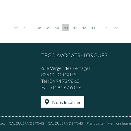
<<
<
...
38
39
40
41
42
43
44
...
>
>>
TEGO AVOCATS - LORGUES
6, le Verger des Ferrages
83510 LORGUES
Tél :
04 94 73 98 60
Fax : 04 94 67 60 56
Nous localiser
act
CALCULER VOS FRAIS
CALCULER VOS FRAIS
Plan du site
Mentions légale