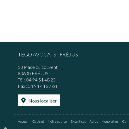
TEGO AVOCATS - FRÉJUS
53 Place du couvent
83600 FRÉJUS
Tél :
04 94 51 48 23
Fax : 04 94 44 27 64
Nous localiser
Accueil
Cabinet
Notre équipe
Expertises
Actus
Honoraires
Cont