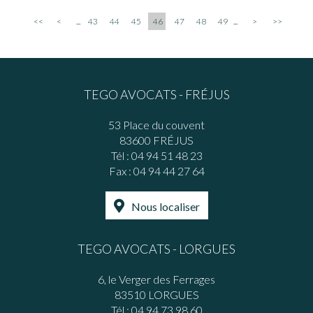
<<
<
...
43
44
45
46
47
48
49
...
>
>>
TEGO AVOCATS - FRÉJUS
53 Place du couvent
83600 FRÉJUS
Tél :
04 94 51 48 23
Fax : 04 94 44 27 64
Nous localiser
TEGO AVOCATS - LORGUES
6, le Verger des Ferrages
83510 LORGUES
Tél :
04 94 73 98 60