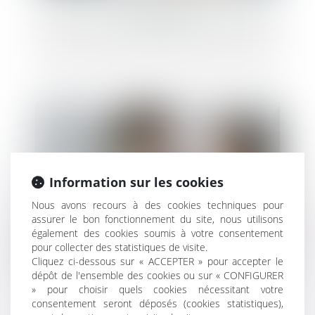
office du juge
Information sur les cookies
Nous avons recours à des cookies techniques pour
assurer le bon fonctionnement du site, nous utilisons
également des cookies soumis à votre consentement
pour collecter des statistiques de visite.
Cliquez ci-dessous sur « ACCEPTER » pour accepter le
dépôt de l'ensemble des cookies ou sur « CONFIGURER
» pour choisir quels cookies nécessitant votre
Quid de l’état des lieux établi
consentement seront déposés (cookies statistiques),