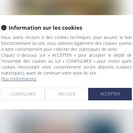
Information sur les cookies
Nous avons recours à des cookies techniques pour assurer le bon
fonctionnement du site, nous utilisons également des cookies soumis
à votre consentement pour collecter des statistiques de visite.
Cliquez ci-dessous sur « ACCEPTER » pour accepter le dépôt de
l'ensemble des cookies ou sur « CONFIGURER » pour choisir quels
cookies nécessitant votre consentement seront déposés (cookies
statistiques), avant de continuer votre visite du site.
Bâtiment : des perspectives 2021 en demi-
Plus d'informations
teinte
ACCEPTER
CONFIGURER
REFUSER