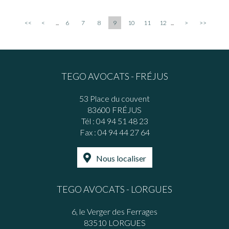
<<
<
...
6
7
8
9
10
11
12
...
>
>>
TEGO AVOCATS - FRÉJUS
53 Place du couvent
83600 FRÉJUS
Tél :
04 94 51 48 23
Fax : 04 94 44 27 64
Nous localiser
TEGO AVOCATS - LORGUES
6, le Verger des Ferrages
83510 LORGUES