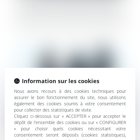
reprise de l’action en garantie du coobligé
Information sur les cookies
Nous avons recours à des cookies techniques pour
assurer le bon fonctionnement du site, nous utilisons
également des cookies soumis à votre consentement
pour collecter des statistiques de visite.
Cliquez ci-dessous sur « ACCEPTER » pour accepter le
dépôt de l'ensemble des cookies ou sur « CONFIGURER
» pour choisir quels cookies nécessitant votre
Responsabilité des dirigeants pour
consentement seront déposés (cookies statistiques),